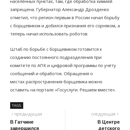
и применяются на территориях по берегам рек, в
населённых пунктах, там, где обработка химией
запрещена. Губернатор Александр Дрозденко
отметил, что регион первым в России начал борьбу
с борщевиком и добился признания его сорняком, а
теперь начал использовать роботов.
Штаб по борьбе с борщевиком готовится к
созданию постоянного подразделения при
комитете по АПК и цифровой программы по учёту
сообщений и обработок. Обращения о
местах распространения борщевика можно
оставить на портале «Госуслуги. Решаем вместе».
TAGS:
Навигация
предыдущий
сле
предыдущая
следующая