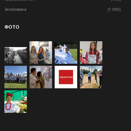
Усадищенское СП
(138)
Хваловское СП
(155)
Экономика
(1 000)
ФОТО