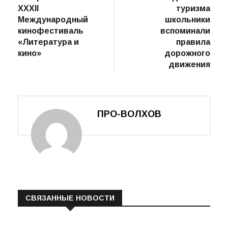
пост
В Гатчине
В Центре
по
завершился
детского
записям
XXXII
туризма
Международный
школьники
кинофестиваль
вспоминали
«Литература и
правила
кино»
дорожного
движения
ПРО-ВОЛХОВ
СВЯЗАННЫЕ НОВОСТИ