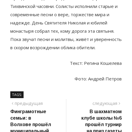
Праздничный день продолжился концертом возле
Тихвинской часовни. Солисты исполнили старые и
современные песни о вере, торжестве мира и
надежде. День Святителя Николая и юбилей
монастыря собрал тех, кому дорога эта святыня.
Пока звучат песни и молитвы, живёт и уверенность
в скором возрождении облика обители.
Текст: Регина Кошелева
Фото: Андрей Петров
TAGS:
Навигация
предыдущий
сле
предыдущая
следующая
пост
Финграмотные
В шахматном
по
семьи: в
клубе школы №6