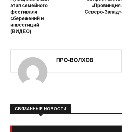
записям
Волхове прошёл
прошёл турнир
муниципальный
на приз газеты
этап семейного
«Провинция.
фестиваля
Северо-Запад»
сбережений и
инвестиций
(ВИДЕО)
ПРО-ВОЛХОВ
СВЯЗАННЫЕ НОВОСТИ