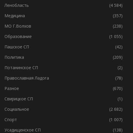
Культура
(1 512)
Ленобласть
(4 584)
Медицина
(357)
МО Г.Волхов
(238)
Образование
(1 055)
Пашское СП
(42)
Политика
(209)
Потанинское СП
(2)
Православная Ладога
(78)
Разное
(670)
Свирицкое СП
(1)
Социальное
(2 682)
Спорт
(1 007)