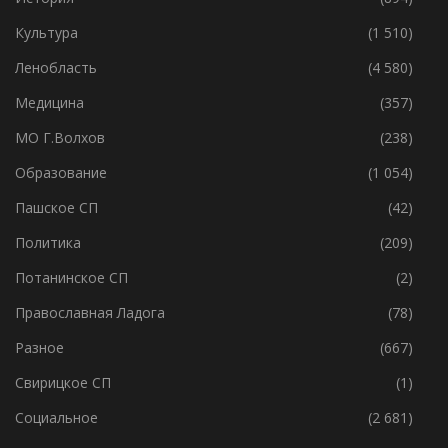
Интересное
(4 737)
История
(894)
Культура
(1 510)
Ленобласть
(4 580)
Медицина
(357)
МО Г.Волхов
(238)
Образование
(1 054)
Пашское СП
(42)
Политика
(209)
Потанинское СП
(2)
Православная Ладога
(78)
Разное
(667)
Свирицкое СП
(1)