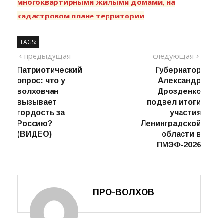
участков, расположенных под
многоквартирными жилыми домами, на
кадастровом плане территории
TAGS:
Навигация
предыдущий
сле
предыдущая
следующая
пост
Патриотический
Губернатор
по
опрос: что у
Александр
записям
волховчан
Дрозденко
вызывает
подвел итоги
гордость за
участия
Россию?
Ленинградской
(ВИДЕО)
области в
ПМЭФ-2026
ПРО-ВОЛХОВ