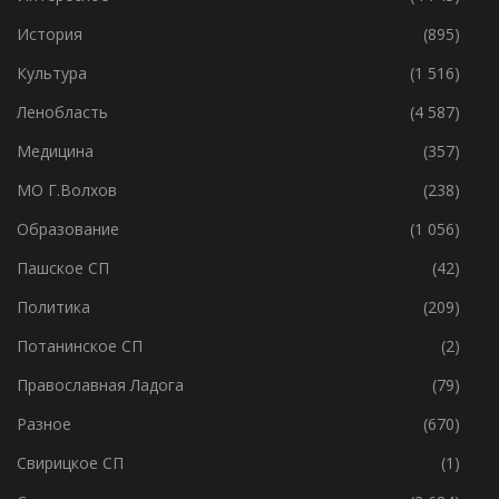
История
(895)
Культура
(1 516)
Ленобласть
(4 587)
Медицина
(357)
МО Г.Волхов
(238)
Образование
(1 056)
Пашское СП
(42)
Политика
(209)
Потанинское СП
(2)
Православная Ладога
(79)
Разное
(670)
Свирицкое СП
(1)