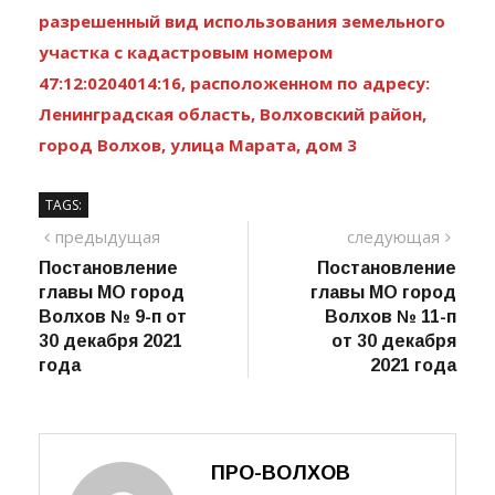
разрешенный вид использования земельного
участка с кадастровым номером
47:12:0204014:16, расположенном по адресу:
Ленинградская область, Волховский район,
город Волхов, улица Марата, дом 3
TAGS:
Навигация
предыдущий
сле
предыдущая
следующая
пост
Постановление
Постановление
по
главы МО город
главы МО город
записям
Волхов № 9-п от
Волхов № 11-п
30 декабря 2021
от 30 декабря
года
2021 года
ПРО-ВОЛХОВ