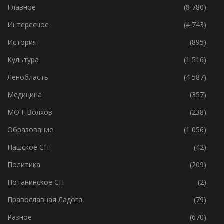
Главное
(8 780)
Интересное
(4 743)
История
(895)
Культура
(1 516)
Ленобласть
(4 587)
Медицина
(357)
МО Г.Волхов
(238)
Образование
(1 056)
Пашское СП
(42)
Политика
(209)
Потанинское СП
(2)
Православная Ладога
(79)
Разное
(670)