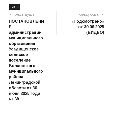
TAGS:
Навигация
предыдущий
сле
предыдущая
следующая
пост
ПОСТАНОВЛЕНИ
«Подсмотрено»
по
Е
от 30.06.2025
записям
администрации
(ВИДЕО)
муниципального
образования
Усадищенское
сельское
поселение
Волховского
муниципального
района
Ленинградской
области от 30
июня 2025 года
№ 88