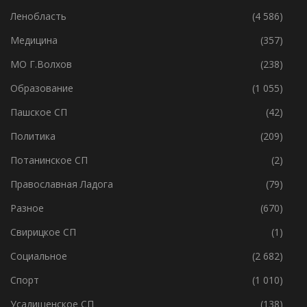
Ленобласть
(4 586)
Медицина
(357)
МО Г.Волхов
(238)
Образование
(1 055)
Пашское СП
(42)
Политика
(209)
Потанинское СП
(2)
Православная Ладога
(79)
Разное
(670)
Свирицкое СП
(1)
Социальное
(2 682)
Спорт
(1 010)
Усадищенское СП
(138)