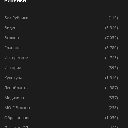
РУБРИКИ
Без Рубрики
(119)
Видео
(3 546)
Волхов
(7 052)
Главное
(8 780)
Интересное
(4 743)
История
(895)
Культура
(1 516)
Ленобласть
(4 587)
Медицина
(357)
МО Г.Волхов
(238)
Образование
(1 056)
Пашское СП
(42)