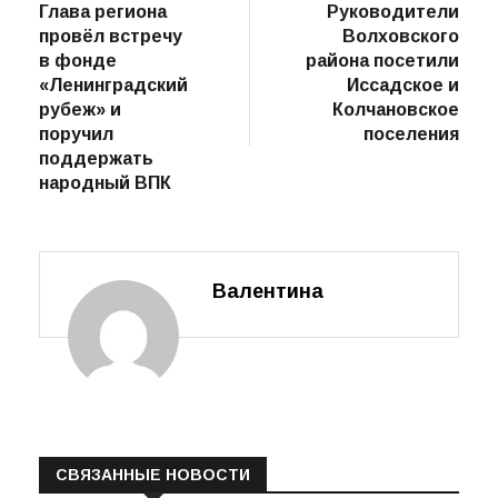
пост
Глава региона
Руководители
по
провёл встречу
Волховского
записям
в фонде
района посетили
«Ленинградский
Иссадское и
рубеж» и
Колчановское
поручил
поселения
поддержать
народный ВПК
Валентина
СВЯЗАННЫЕ НОВОСТИ