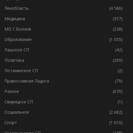
Ленобласть
(4 586)
Медицина
(357)
МО Г.Волхов
(238)
Образование
(1 055)
Пашское СП
(42)
Политика
(209)
Потанинское СП
(2)
Православная Ладога
(79)
Разное
(670)
Свирицкое СП
(1)
Социальное
(2 682)
Спорт
(1 010)
Усадищенское СП
(138)