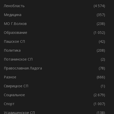
Медицина
(357)
МО Г.Волхов
(238)
Образование
(1 052)
Пашское СП
(42)
Политика
(208)
Потанинское СП
(2)
Православная Ладога
(78)
Разное
(666)
Свирицкое СП
(1)
Социальное
(2 679)
Спорт
(1 007)
Усадищенское СП
(138)
Хваловское СП
(155)