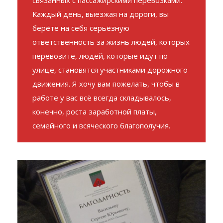
берёте на себя серьёзную
ответственность за жизнь людей, которых
перевозите, людей, которые идут по
улице, становятся участниками дорожного
движения. Я хочу вам пожелать, чтобы в
работе у вас всё всегда складывалось,
конечно, роста заработной платы,
семейного и всяческого благополучия.