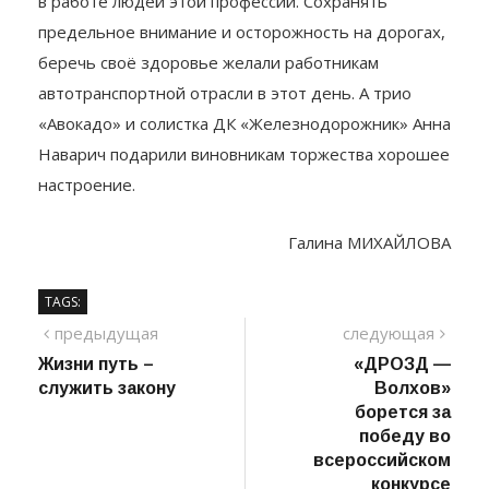
беречь своё здоровье желали работникам
автотранспортной отрасли в этот день. А трио
«Авокадо» и солистка ДК «Железнодорожник» Анна
Наварич подарили виновникам торжества хорошее
настроение.
Галина МИХАЙЛОВА
TAGS:
Навигация
предыдущий
сле
предыдущая
следующая
пост
Жизни путь –
«ДРОЗД —
по
служить закону
Волхов»
записям
борется за
победу во
всероссийском
конкурсе