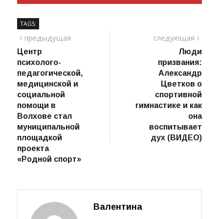
TAGS:
Навигация
предыдущий
сле
предыдущая
следующая
пост
Центр
Люди
по
психолого-
призвания:
записям
педагогической,
Александр
медицинской и
Цветков о
социальной
спортивной
помощи в
гимнастике и как
Волхове стал
она
муниципальной
воспитывает
площадкой
дух (ВИДЕО)
проекта
«Родной спорт»
Валентина