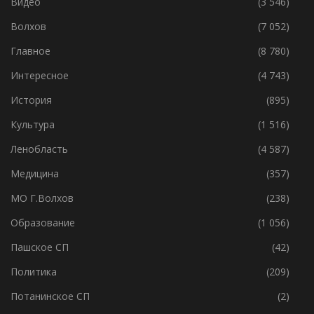
Видео
(3 546)
Волхов
(7 052)
Главное
(8 780)
Интересное
(4 743)
История
(895)
Культура
(1 516)
Ленобласть
(4 587)
Медицина
(357)
МО Г.Волхов
(238)
Образование
(1 056)
Пашское СП
(42)
Политика
(209)
Потанинское СП
(2)