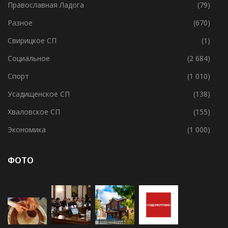
Православная Ладога
(79)
Разное
(670)
Свирицкое СП
(1)
Социальное
(2 684)
Спорт
(1 010)
Усадищенское СП
(138)
Хваловское СП
(155)
Экономика
(1 000)
ФОТО