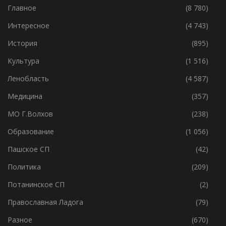
Главное
(8 780)
Интересное
(4 743)
История
(895)
Культура
(1 516)
Ленобласть
(4 587)
Медицина
(357)
МО Г.Волхов
(238)
Образование
(1 056)
Пашское СП
(42)
Политика
(209)
Потанинское СП
(2)
Православная Ладога
(79)
Разное
(670)