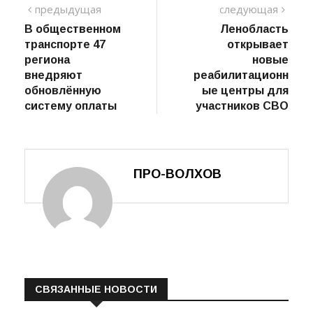
Навигация
предыдущий
сле
предыдущая
следующая
пост
В общественном
Ленобласть
по
транспорте 47
открывает
записям
региона
новые
внедряют
реабилитационн
обновлённую
ые центры для
систему оплаты
участников СВО
ПРО-ВОЛХОВ
СВЯЗАННЫЕ НОВОСТИ