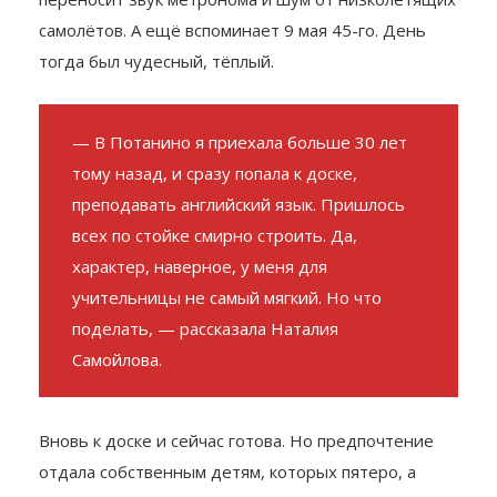
блокады помнит хорошо. И до сих пор не
переносит звук метронома и шум от низколетящих
самолётов. А ещё вспоминает 9 мая 45-го. День
тогда был чудесный, тёплый.
— В Потанино я приехала больше 30 лет
тому назад, и сразу попала к доске,
преподавать английский язык. Пришлось
всех по стойке смирно строить. Да,
характер, наверное, у меня для
учительницы не самый мягкий. Но что
поделать, — рассказала Наталия
Самойлова.
Вновь к доске и сейчас готова. Но предпочтение