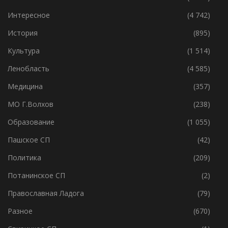
Волхов
(7 050)
Главное
(8 776)
Интересное
(4 742)
История
(895)
Культура
(1 514)
Ленобласть
(4 585)
Медицина
(357)
МО Г.Волхов
(238)
Образование
(1 055)
Пашское СП
(42)
Политика
(209)
Потанинское СП
(2)
Православная Ладога
(79)