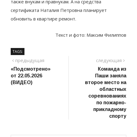
отдала собственным детям, которых пятеро, а
также внукам и правнукам. А на средства
сертификата Наталия Петровна планирует
обновить в квартире ремонт.
Текст и фото: Максим Филиппов
TAGS:
Навигация
предыдущий
сле
предыдущая
следующая
пост
«Подсмотрено»
Команда из
по
от 22.05.2026
Паши заняла
записям
(ВИДЕО)
второе место на
областных
соревнованиях
по пожарно-
прикладному
спорту