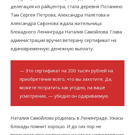
Следующей точкой на карте, куда отправилась
делегация из райцентра, стала деревня Потанино.
Там Сергея Петрова, Александра Налётова и
Александра Сафонова ждала жительница
блокадного Ленинграда Наталия Самойлова. Глава
администрации вручил ветерану сертификат на
единовременную денежную выплату.
— Это сертификат на 200 тысяч рублей на
приобретение всего, что вы захотите. Да,
можете потратить как угодно, на ваше
усмотрение, — убедил он одариваемую.
Наталия Самойлова родилась в Ленинграде. Ужасы