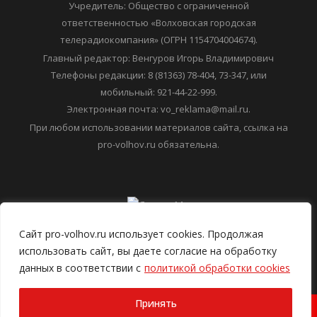
коммуникаций (Роскомнадзор) 15 мая 2020 года.
Регистрационный номер: ЭЛ № ФС 77-78299
Учредитель: Общество с ограниченной
ответственностью «Волховская городская
телерадиокомпания» (ОГРН 1154704004674).
Главный редактор: Венгуров Игорь Владимирович
Телефоны редакции: 8 (81363) 78-404, 73-347, или
мобильный: 921-44-22-999.
Электронная почта: vo_reklama@mail.ru.
При любом использовании материалов сайта, ссылка на
pro-volhov.ru обязательна.
Сайт pro-volhov.ru использует cookies. Продолжая
использовать сайт, вы даете согласие на обработку
данных в соответствии с
политикой обработки cookies
Принять