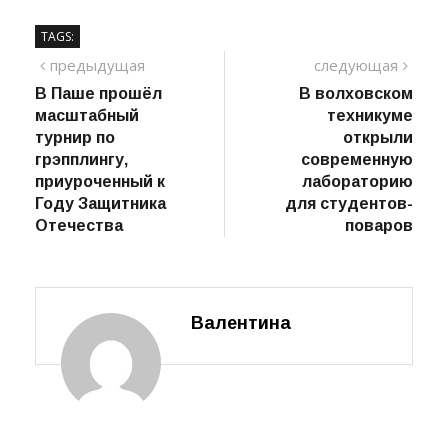
TAGS:
Навигация
предыдущий
сле
предыдущая
следующая
пост
В Паше прошёл
В волховском
по
масштабный
техникуме
записям
турнир по
открыли
грэпплингу,
современную
приуроченный к
лабораторию
Году Защитника
для студентов-
Отечества
поваров
Валентина