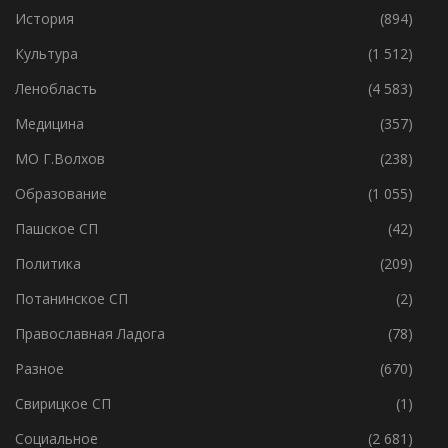
История
(894)
Культура
(1 512)
Ленобласть
(4 583)
Медицина
(357)
МО Г.Волхов
(238)
Образование
(1 055)
Пашское СП
(42)
Политика
(209)
Потанинское СП
(2)
Православная Ладога
(78)
Разное
(670)
Свирицкое СП
(1)
Социальное
(2 681)