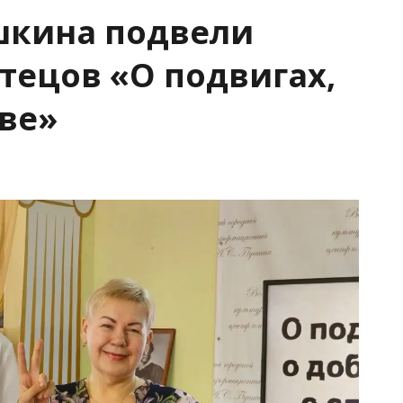
шкина подвели
чтецов «О подвигах,
аве»