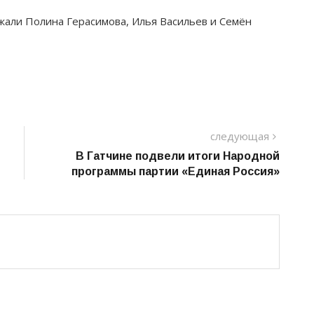
жали Полина Герасимова, Илья Васильев и Семён
следу
следующая
пост
В Гатчине подвели итоги Народной
программы партии «Единая Россия»