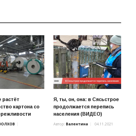
е растёт
Я, ты, он, она: в Сясьстрое
ство картона со
продолжается перепись
ережливости
населения (ВИДЕО)
ВОЛХОВ
Автор:
Валентина
04.11.2021