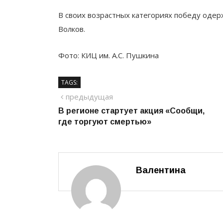
В своих возрастных категориях победу одер
Волков.
Фото: КИЦ им. А.С. Пушкина
TAGS:
Навигация
предыдущий
предыдущая
В регионе стартует акция «Сообщи,
по
где торгуют смертью»
записям
Валентина