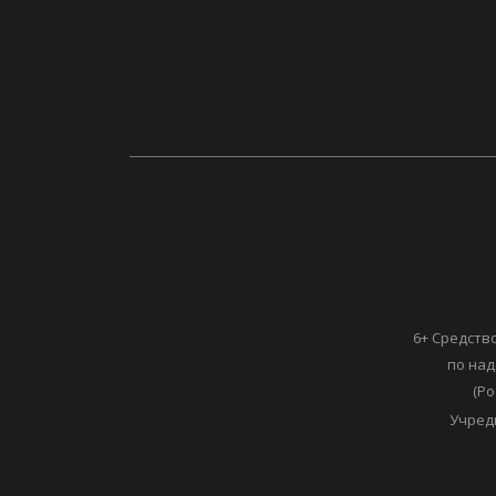
6+ Средств
по над
(Ро
Учред