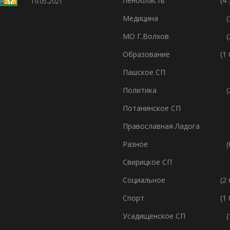
Ленобласть
(4
19.05.2021
Медицина
(
МО Г.Волхов
(
Образование
(1
Пашское СП
Политика
(
Потанинское СП
Православная Ладога
Разное
(
Свирицкое СП
Социальное
(2
Спорт
(1
Усадищенское СП
(