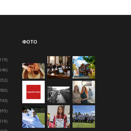
ФОТО
119)
 546)
 052)
 780)
 743)
895)
 516)