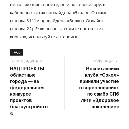
Подписывайся
на канал
! Мы вещаем круглосуточно
не только в интернете, но и по телевизору: в
кабельных сетях провайдера «Эталон-Оптик»
(кнопка 811) и провайдера «Волхов-Онлайн»
(кнопка 22). Если вы не находите нас на этих
кнопках, используйте автопоиск.
TAGS:
Навигация
предыдущий
сле
предыдущая
следующая
пост
НАЦПРОЕКТЫ:
Воспитанники
по
областные
клуба «Сокол»
записям
города — на
приняли участие
федеральном
в соревнованиях
конкурсе
по самбо СПб
проектов
лиги «Здоровое
благоустройств
поколение»
а