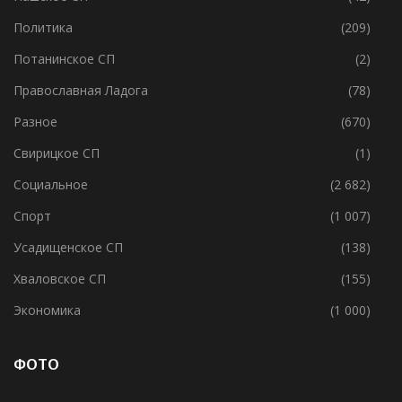
Образование
(1 055)
Пашское СП
(42)
Политика
(209)
Потанинское СП
(2)
Православная Ладога
(78)
Разное
(670)
Свирицкое СП
(1)
Социальное
(2 682)
Спорт
(1 007)
Усадищенское СП
(138)
Хваловское СП
(155)
Экономика
(1 000)