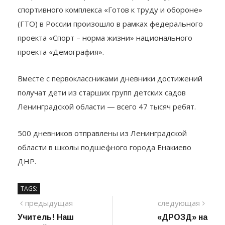
спортивного комплекса «Готов к труду и обороне»
(ГТО) в России произошло в рамках федерального
проекта «Спорт – норма жизни» национального
проекта «Демография».
Вместе с первоклассниками дневники достижений
получат дети из старших групп детских садов
Ленинградской области — всего 47 тысяч ребят.
500 дневников отправлены из Ленинградской
области в школы подшефного города Енакиево
ДНР.
TAGS:
Навигация
предыдущий
сле
предыдущая
следующая
пост
Учитель! Наш
«ДРОЗД» на
по