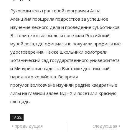
Руководитель грантовой программы Анна
Аленцина поощрила подростков за успешное
изучение лесного дела и проведение субботников.
В столице юные экологи посетили Российский
музей леса, где официально получили профильные
удостоверения. Также школьники осмотрели
Ботанический сад государственного университета
и Мичуринские сады на Выставке достижений
народного хозяйства. Во время
прогулок волховчане изучили редкие квадратные
липы на главной аллее ВДНХ и посетили Красную
площадь.
TAGS:
Навигация
предыдущий
сле
предыдущая
следующая