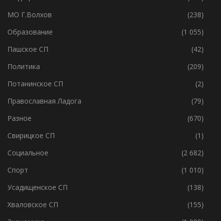
МО Г.Волхов
(238)
Образование
(1 055)
Пашское СП
(42)
Политика
(209)
Потанинское СП
(2)
Православная Ладога
(79)
Разное
(670)
Свирицкое СП
(1)
Социальное
(2 682)
Спорт
(1 010)
Усадищенское СП
(138)
Хваловское СП
(155)