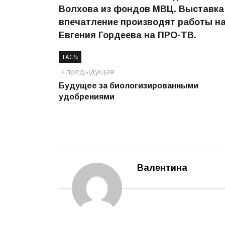
Волхова из фондов МВЦ. Выставка 
впечатление производят работы на
Евгения Гордеева на ПРО-ТВ.
TAGS:
Навигация
предыдущий
предыдущая
Будущее за биологизированными
по
удобрениями
записям
Валентина