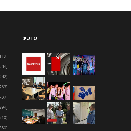
ФОТО
119)
 544)
 042)
 763)
 737)
894)
 510)
 580)