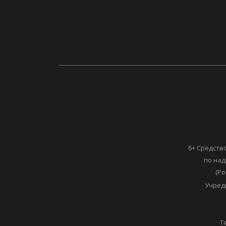
6+ Средств
по над
(Ро
Учред
Т