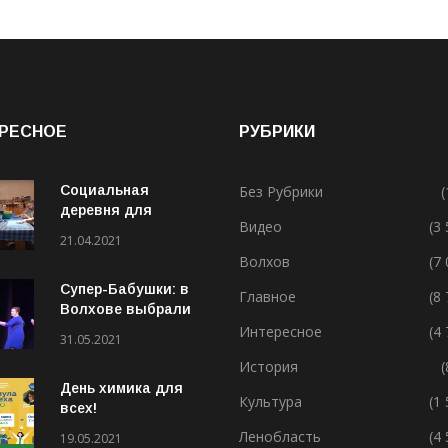
РЕСНОЕ
РУБРИКИ
Социальная
Без Рубрики
(
деревня для
Видео
(3
особенных людей
21.04.2021
Волхов
(7
Супер-Бабушки: в
Главное
(8
Волхове выбрали
лучшую бабушку
Интересное
(4
31.05.2021
(ВИДЕО)
История
(
День химика для
Культура
(1
всех!
Ленобласть
(4
19.05.2021