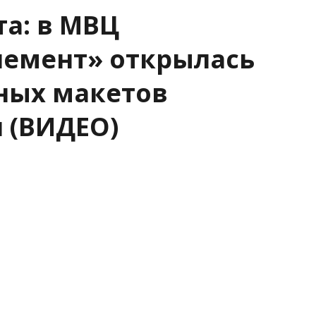
а: в МВЦ
лемент» открылась
ных макетов
 (ВИДЕО)