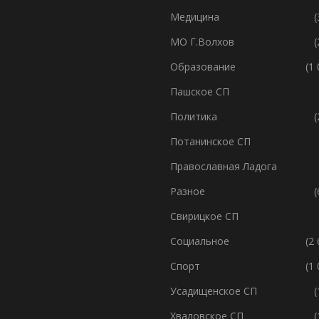
Медицина
(
МО Г.Волхов
(
Образование
(1
Пашское СП
Политика
(
Потанинское СП
Православная Ладога
Разное
(
Свирицкое СП
Социальное
(2
Спорт
(1
Усадищенское СП
(
Хваловское СП
(