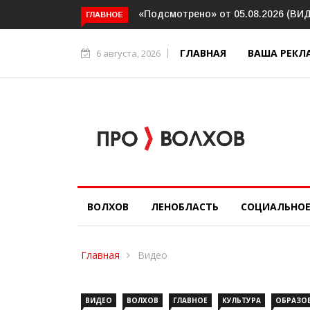
смотрено» от 05.08.2026 (ВИДЕО)
Интервью. Ирина Афанасьева
ГЛАВНОЕ
социальном контракте (ВИД
ГЛАВНАЯ
ВАША РЕКЛ
6 августа, 2026
ВОЛХОВ
ЛЕНОБЛАСТЬ
СОЦИАЛЬНО
Главная
Видео
ВИДЕО
ВОЛХОВ
ГЛАВНОЕ
КУЛЬТУРА
ОБРАЗО