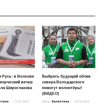
я Русь: в Волхове
Выбрать будущий облик
ворческий вечер
сквера Володарского
вла Широглазова
помогут волонтёры!
(ВИДЕО)
нтина
13.05.2024
Автор:
Валентина
29.04.2026