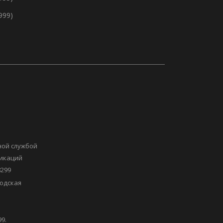
999)
ной службой
никаций
8299
одская
9.