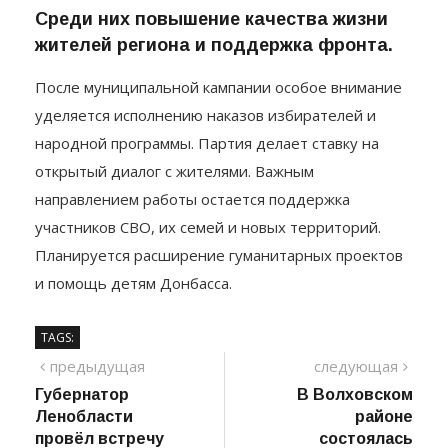
Среди них повышение качества жизни
жителей региона и поддержка фронта.
После муниципальной кампании особое внимание
уделяется исполнению наказов избирателей и
народной программы. Партия делает ставку на
открытый диалог с жителями. Важным
направлением работы остается поддержка
участников СВО, их семей и новых территорий.
Планируется расширение гуманитарных проектов
и помощь детям Донбасса.
TAGS:
Навигация
предыдущий
сле
предыдущая
следующая
пост
Губернатор
В Волховском
по
Ленобласти
районе
записям
провёл встречу
состоялась