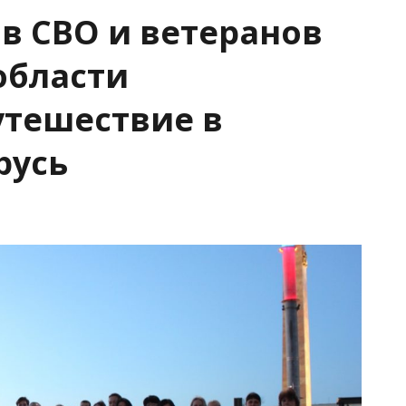
в СВО и ветеранов
области
утешествие в
русь