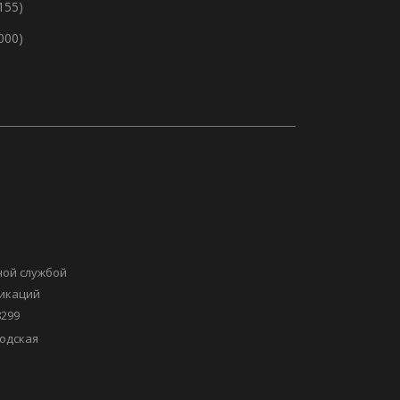
155)
 000)
ной службой
никаций
8299
одская