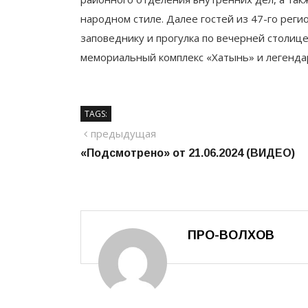
народном стиле. Далее гостей из 47-го рег
заповеднику и прогулка по вечерней столиц
мемориальный комплекс «Хатынь» и легенда
TAGS:
Навигация
предыдущий
предыдущая
«Подсмотрено» от 21.06.2024 (ВИДЕО)
по
записям
ПРО-ВОЛХОВ