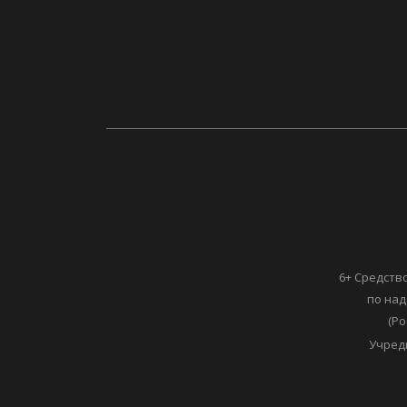
6+ Средств
по над
(Ро
Учред