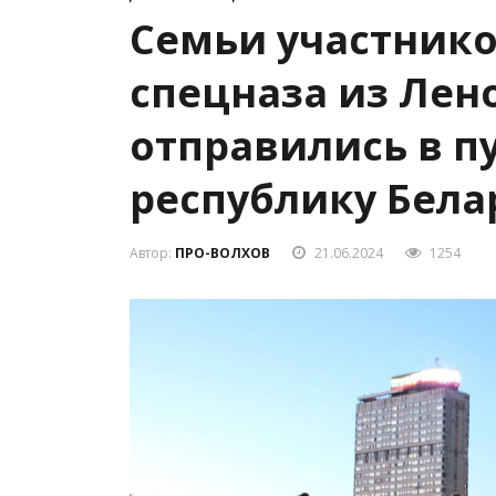
Семьи участнико
спецназа из Лен
отправились в п
республику Бела
Автор:
ПРО-ВОЛХОВ
21.06.2024
1254