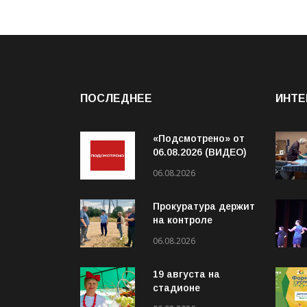
ПОСЛЕДНЕЕ
ИНТЕ
«Подсмотрено» от
06.08.2026 (ВИДЕО)
06.08.2026
Прокуратура держит
на контроле
организацию
06.08.2026
пассажирских
перевозок в
19 августа на
Волховском районе
стадионе
«Локомотив»