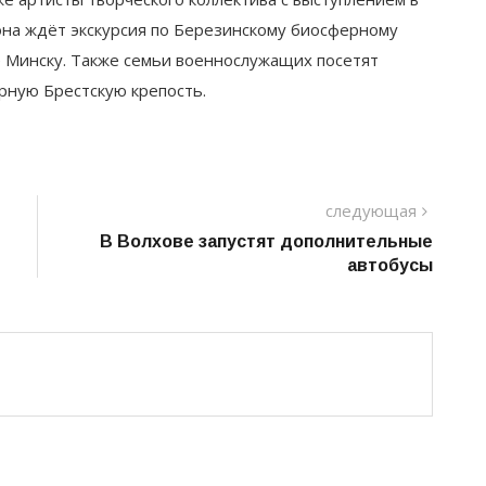
иона ждёт экскурсия по Березинскому биосферному
е Минску. Также семьи военнослужащих посетят
рную Брестскую крепость.
следу
следующая
пост
В Волхове запустят дополнительные
автобусы