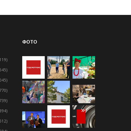
ФОТО
119)
 545)
 045)
 770)
 739)
894)
 512)