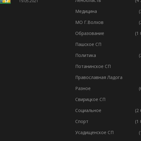
Ленобласть
(4
19.05.2021
Медицина
(
МО Г.Волхов
(
Образование
(1
Пашское СП
Политика
(
Потанинское СП
Православная Ладога
Разное
(
Свирицкое СП
Социальное
(2
Спорт
(1
Усадищенское СП
(