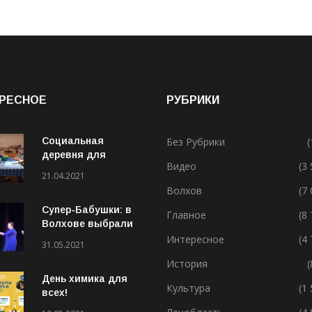
РЕСНОЕ
РУБРИКИ
Социальная
Без Рубрики
(
деревня для
Видео
(3
особенных людей
21.04.2021
Волхов
(7
Супер-Бабушки: в
Главное
(8
Волхове выбрали
лучшую бабушку
Интересное
(4
31.05.2021
(ВИДЕО)
История
(
День химика для
Культура
(1
всех!