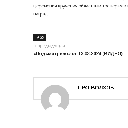
церемония вручения областным тренерам и
наград.
TAGS:
Навигация
предыдущий
предыдущая
«Подсмотрено» от 13.03.2024 (ВИДЕО)
по
записям
ПРО-ВОЛХОВ