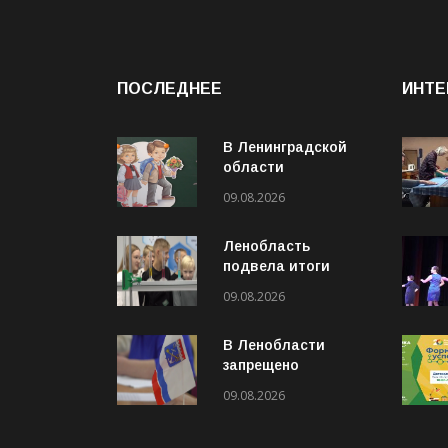
ПОСЛЕДНЕЕ
ИНТЕ
В Ленинградской
области
предусмотрена
09.08.2026
ежегодная выплата
на подготовку
Ленобласть
детей к учебному
подвела итоги
году
приёмной кампании
09.08.2026
в вузы и колледжи
В Ленобласти
запрещено
публиковать фото и
09.08.2026
видео обломков
БПЛА и работы ПВО