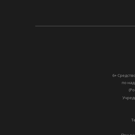
6+ Средств
по над
(Ро
Учред
Т