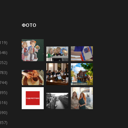
ФОТО
119)
 546)
 052)
 783)
 744)
895)
 516)
 590)
357)