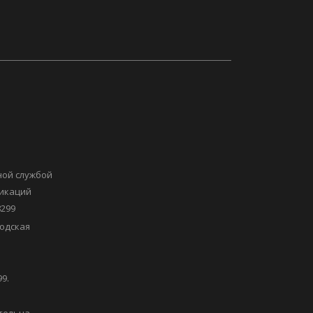
ной службой
никаций
8299
одская
9.