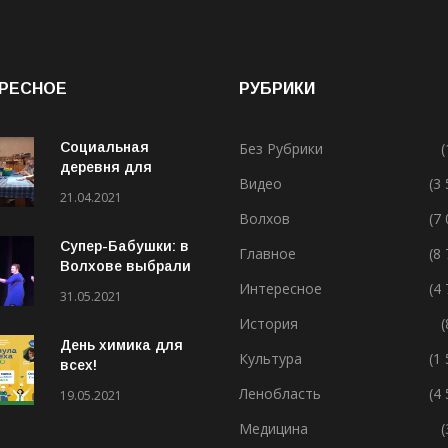
РЕСНОЕ
РУБРИКИ
Социальная
Без Рубрики
(
деревня для
Видео
(3
особенных людей
21.04.2021
Волхов
(7
Супер-Бабушки: в
Главное
(8
Волхове выбрали
лучшую бабушку
Интересное
(4
31.05.2021
(ВИДЕО)
История
(
День химика для
Культура
(1
всех!
Ленобласть
(4
19.05.2021
Медицина
(