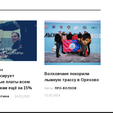
о»
Волховчане покорили
сирует
лыжную трассу в Орехово
ые платы всем
кам ещё на 15%
Автор:
ПРО-ВОЛХОВ
12.02.2024
нтина
24.03.2023