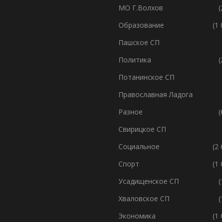
МО Г.Волхов
(
Образование
(1
Пашское СП
Политика
(
Потанинское СП
Православная Ладога
Разное
(
Свирицкое СП
Социальное
(2
Спорт
(1
Усадищенское СП
(
Хваловское СП
(
Экономика
(1