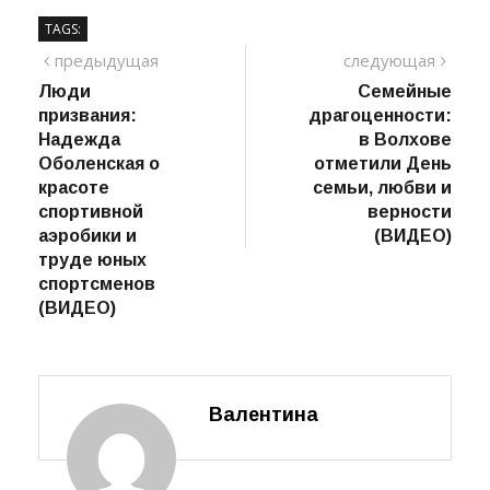
TAGS:
Навигация
предыдущий
сле
предыдущая
следующая
пост
Люди
Семейные
по
призвания:
драгоценности:
записям
Надежда
в Волхове
Оболенская о
отметили День
красоте
семьи, любви и
спортивной
верности
аэробики и
(ВИДЕО)
труде юных
спортсменов
(ВИДЕО)
Валентина