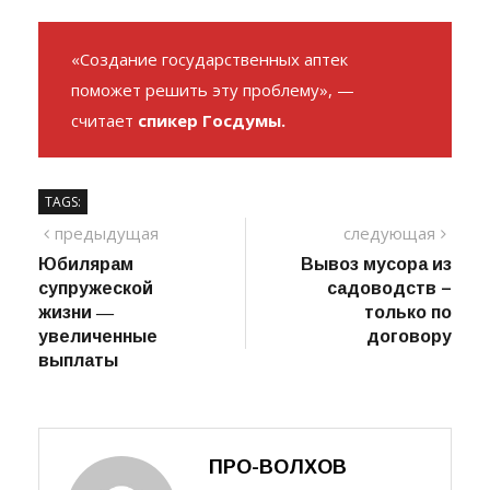
поисках нужных лекарств в областной центр.
«Создание государственных аптек
поможет решить эту проблему», —
считает
спикер Госдумы.
TAGS:
Навигация
предыдущий
сле
предыдущая
следующая
пост
Юбилярам
Вывоз мусора из
по
супружеской
садоводств –
записям
жизни ―
только по
увеличенные
договору
выплаты