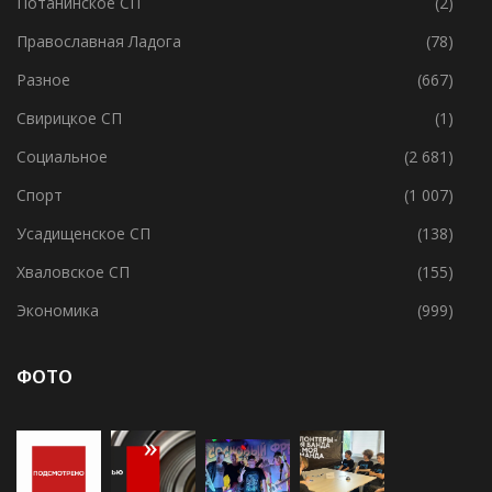
Политика
(209)
Потанинское СП
(2)
Православная Ладога
(78)
Разное
(667)
Свирицкое СП
(1)
Социальное
(2 681)
Спорт
(1 007)
Усадищенское СП
(138)
Хваловское СП
(155)
Экономика
(999)
ФОТО