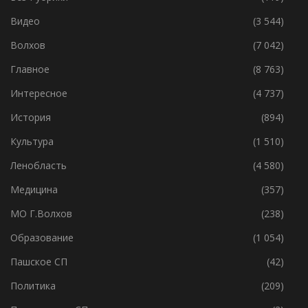
Без Рубрики
(119)
Видео
(3 544)
Волхов
(7 042)
Главное
(8 763)
Интересное
(4 737)
История
(894)
Культура
(1 510)
Ленобласть
(4 580)
Медицина
(357)
МО Г.Волхов
(238)
Образование
(1 054)
Пашское СП
(42)