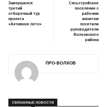
Навигация
предыдущий
сле
предыдущая
следующая
пост
Завершился
Сясьстройское
по
третий
поселение с
записям
отборочный тур
рабочим
проекта
визитом
«Активное лето»
посетили
руководители
Волховского
района
ПРО-ВОЛХОВ