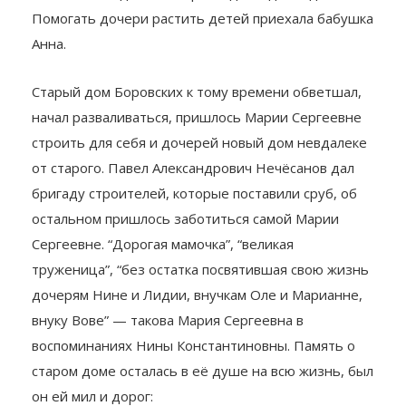
Помогать дочери растить детей приехала бабушка
Анна.
Старый дом Боровских к тому времени обветшал,
начал разваливаться, пришлось Марии Сергеевне
строить для себя и дочерей новый дом невдалеке
от старого. Павел Александрович Нечёсанов дал
бригаду строителей, которые поставили сруб, об
остальном пришлось заботиться самой Марии
Сергеевне. “Дорогая мамочка”, “великая
труженица”, “без остатка посвятившая свою жизнь
дочерям Нине и Лидии, внучкам Оле и Марианне,
внуку Вове” — такова Мария Сергеевна в
воспоминаниях Нины Константиновны. Память о
старом доме осталась в её душе на всю жизнь, был
он ей мил и дорог: