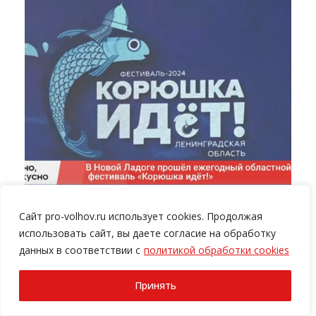
Сайт pro-volhov.ru использует cookies. Продолжая
Солнечно, весело, вкусно: в Новой Ладоге
использовать сайт, вы даете согласие на обработку
прошёл ежегодный областной фестиваль
данных в соответствии с
политикой обработки cookies
«Корюшка идёт!» (ВИДЕО)
Принять
Автор:
ПРО-ВОЛХОВ
20.05.2024