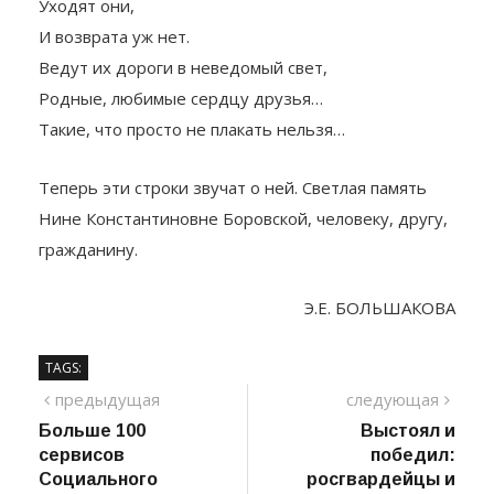
Уходят они,
И возврата уж нет.
Ведут их дороги в неведомый свет,
Родные, любимые сердцу друзья…
Такие, что просто не плакать нельзя…
Теперь эти строки звучат о ней. Светлая память
Нине Константиновне Боровской, человеку, другу,
гражданину.
Э.Е. БОЛЬШАКОВА
TAGS:
Навигация
предыдущий
сле
предыдущая
следующая
пост
Больше 100
Выстоял и
по
сервисов
победил:
записям
Социального
росгвардейцы и