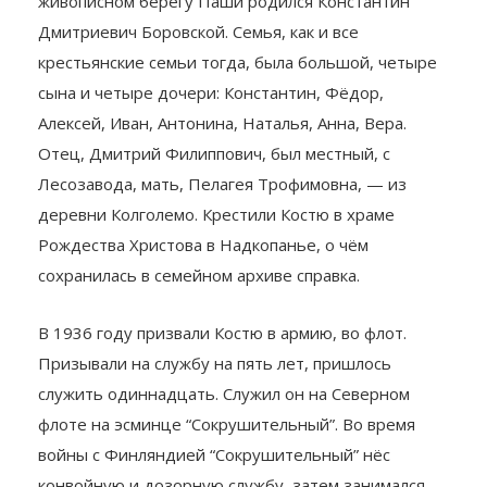
живописном берегу Паши родился Константин
Дмитриевич Боровской. Семья, как и все
крестьянские семьи тогда, была большой, четыре
сына и четыре дочери: Константин, Фёдор,
Алексей, Иван, Антонина, Наталья, Анна, Вера.
Отец, Дмитрий Филиппович, был местный, с
Лесозавода, мать, Пелагея Трофимовна, — из
деревни Колголемо. Крестили Костю в храме
Рождества Христова в Надкопанье, о чём
сохранилась в семейном архиве справка.
В 1936 году призвали Костю в армию, во флот.
Призывали на службу на пять лет, пришлось
служить одиннадцать. Служил он на Северном
флоте на эсминце “Сокрушительный”. Во время
войны с Финляндией “Сокрушительный” нёс
конвойную и дозорную службу, затем занимался