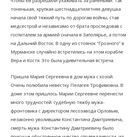
чтобы ей разрешили ухаживать за ранеными. Так
тоненькая, хрупкая шестнадцатилетняя девушка
начала свой тяжкий путь по дорогам войны, став
медсестрой и независимо от брата проследовав с
госпиталем за армией сначала в Заполярье, а потом
на Дальний Восток. В одну из стоянок “Грозного” в
Мурманске случайно встретились на этом корабле
Вера и Костя. Это была удивительная встреча.
Пришла Мария Сергеевна в дом мужа с козой.
Очень полюбила невестку Пелагея Трофимовна. В
доме этом пришлось Марии Сергеевне перенести
много трудностей: судебную тяжбу мужа-
фронтовика с директором лесозавода Орловым,
незаконно уволившим Константина Дмитриевича,
смерть мужа. Константину Дмитриевичу было
присуще обострённое чувство справедливости, из-