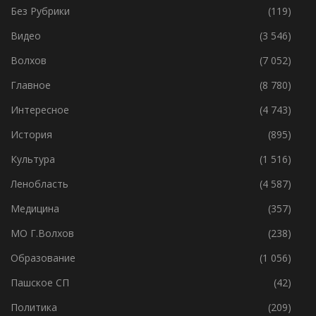
Без Рубрики
(119)
Видео
(3 546)
Волхов
(7 052)
Главное
(8 780)
Интересное
(4 743)
История
(895)
Культура
(1 516)
Ленобласть
(4 587)
Медицина
(357)
МО Г.Волхов
(238)
Образование
(1 056)
Пашское СП
(42)
Политика
(209)