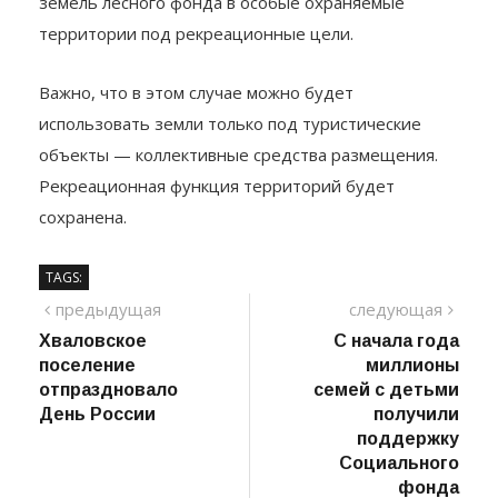
земель лесного фонда в особые охраняемые
территории под рекреационные цели.
Важно, что в этом случае можно будет
использовать земли только под туристические
объекты — коллективные средства размещения.
Рекреационная функция территорий будет
сохранена.
TAGS:
Навигация
предыдущий
сле
предыдущая
следующая
пост
Хваловское
С начала года
по
поселение
миллионы
записям
отпраздновало
семей с детьми
День России
получили
поддержку
Социального
фонда