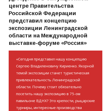
центре Правительства
Российской Федерации
представил концепцию
экспозиции Ленинградской
области на Международной
выставке-форуме «Россия»
«Сегодня представил нашу концепцию
Сергею Владиленовичу Кириенко. Якорной
темой экспозиции станет туристическая
привлекательность Ленинградской
области. Почему стоит обязательно
посетить нашу экспозицию в 75-ом
павильоне ВДНХ? Это крепости, рыцарские
турниры, интересные производства