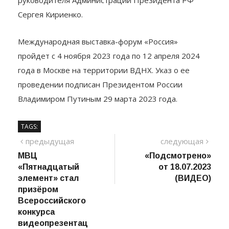
руководителя Администрации Президента РФ
Сергея Кириенко.
Международная выставка-форум «Россия»
пройдет с 4 ноября 2023 года по 12 апреля 2024
года в Москве на территории ВДНХ. Указ о ее
проведении подписан Президентом России
Владимиром Путиным 29 марта 2023 года.
TAGS:
Навигация
предыдущий
сле
предыдущая
следующая
пост
МВЦ
«Подсмотрено»
по
«Пятнадцатый
от 18.07.2023
записям
элемент» стал
(ВИДЕО)
призёром
Всероссийского
конкурса
видеопрезентац