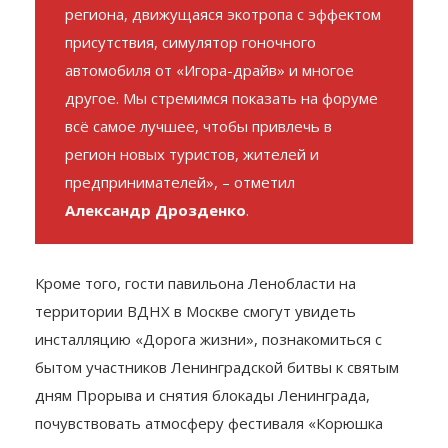
региона, движущаяся экотропа с эффектом
присутствия, симулятор гоночного
автомобиля от «Игора-драйв» и многое
другое. Мы стремимся показать на форуме
всё самое лучшее, чтобы привлечь в
регион новых туристов, жителей и
предпринимателей», – отметил
Александр Дрозденко
.
Кроме того, гости павильона Ленобласти на
территории ВДНХ в Москве смогут увидеть
инсталляцию «Дорога жизни», познакомиться с
бытом участников Ленинградской битвы к святым
дням Прорыва и снятия блокады Ленинграда,
почувствовать атмосферу фестиваля «Корюшка