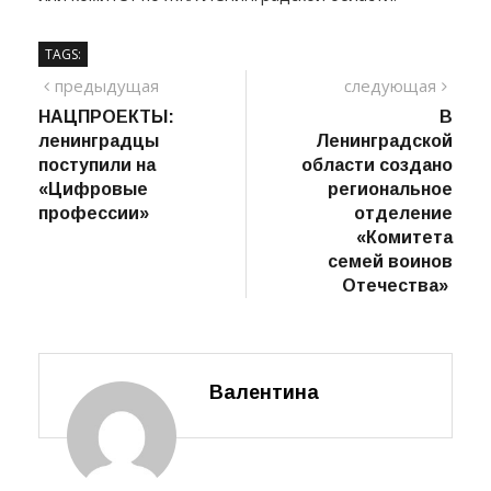
достаточно обратиться в местную администрацию
или комитет по ЖКХ Ленинградской области.
TAGS:
Навигация
предыдущий
сле
предыдущая
следующая
пост
НАЦПРОЕКТЫ:
В
по
ленинградцы
Ленинградской
записям
поступили на
области создано
«Цифровые
региональное
профессии»
отделение
«Комитета
семей воинов
Отечества»
Валентина