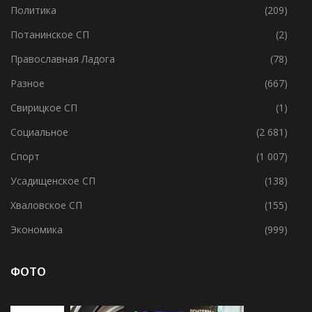
Пашское СП
(42)
Политика
(209)
Потанинское СП
(2)
Православная Ладога
(78)
Разное
(667)
Свирицкое СП
(1)
Социальное
(2 681)
Спорт
(1 007)
Усадищенское СП
(138)
Хваловское СП
(155)
Экономика
(999)
ФОТО