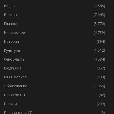
Без Рубрики
(119)
Видео
(3 545)
Волхов
(7 045)
Главное
(8 770)
Интересное
(4 739)
История
(894)
Культура
(1 512)
Ленобласть
(4 584)
Медицина
(357)
МО Г.Волхов
(238)
Образование
(1 055)
Пашское СП
(42)