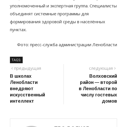
Внедрение новых социальных практик обеспечит
специальный Совет по качеству жизни, сервисный
уполномоченный и экспертная группа. Специалисты
объединят системные программы для
формирования здоровой среды в населённых
пунктах.
Фото: пресс-служба администрации Ленобласти
TAGS:
Навигация
предыдущий
сле
предыдущая
следующая
пост
В школах
Волховский
по
Ленобласти
район — второй
записям
внедряют
в Ленобласти по
искусственный
числу гостевых
интеллект
домов