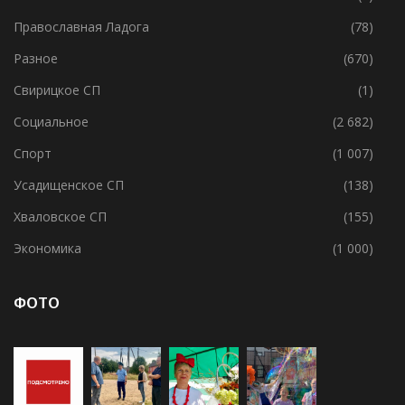
Политика
(209)
Потанинское СП
(2)
Православная Ладога
(78)
Разное
(670)
Свирицкое СП
(1)
Социальное
(2 682)
Спорт
(1 007)
Усадищенское СП
(138)
Хваловское СП
(155)
Экономика
(1 000)
ФОТО