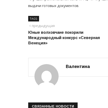
выдачи готовых документов.
TAGS:
Навигация
предыдущий
предыдущая
Юные волховчане покорили
по
Международный конкурс «Северная
записям
Венеция»
Валентина
СВЯЗАННЫЕ НОВОСТИ