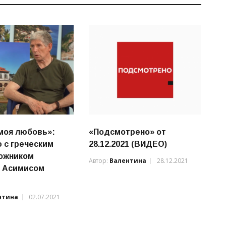
моя любовь»:
«Подсмотрено» от
 с греческим
28.12.2021 (ВИДЕО)
ожником
Автор:
Валентина
28.12.2021
м Асимисом
нтина
02.07.2021