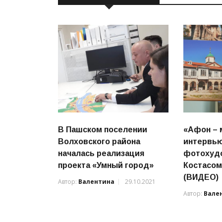
В Пашском поселении
«Афон – 
Волховского района
интервью
началась реализация
фотохуд
проекта «Умный город»
Костасо
(ВИДЕО)
Автор:
Валентина
29.10.2021
Автор:
Вале