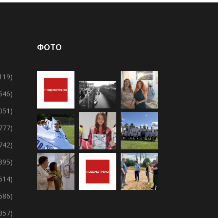
ФОТО
119)
 546)
 051)
 777)
 742)
895)
 514)
 586)
357)