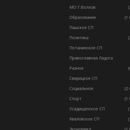
МО Г.Волхов
(
Образование
(1
Пашское СП
Политика
(
Потанинское СП
Православная Ладога
Разное
(
Свирицкое СП
Социальное
(2
Спорт
(1
Усадищенское СП
(
Хваловское СП
(
Экономика
(1