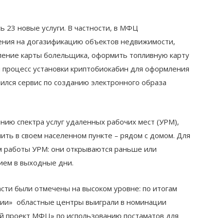
 23 новые услуги. В частности, в МФЦ
ения на догазификацию объектов недвижимости,
мление карты болельщика, оформить топливную карту
н процесс установки криптобиокабин для оформления
вился сервис по созданию электронного образа
нию спектра услуг удаленных рабочих мест (УРМ),
ить в своем населенном пункте – рядом с домом. Для
 работы УРМ: они открываются раньше или
рием в выходные дни.
асти были отмечены на высоком уровне: по итогам
сии» областные центры выиграли в номинации
й проект МФЦ» по использованию постаматов для