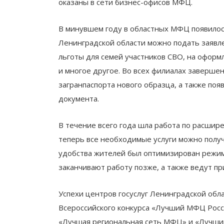
оказаны в сети бизнес-офисов МФЦ.
В минувшем году в областных МФЦ появилось
Ленинградской области можно подать заявл
льготы для семей участников СВО, на офор
и многое другое. Во всех филиалах заверше
загранпаспорта нового образца, а также поя
документа.
В течение всего года шла работа по расшире
теперь все необходимые услуги можно получ
удобства жителей был оптимизирован режим
заканчивают работу позже, а также ведут п
Успехи центров госуслуг Ленинградской обл
Всероссийского конкурса «Лучший МФЦ Рос
«Лучшая региональная сеть МФЦ» и «Лучши