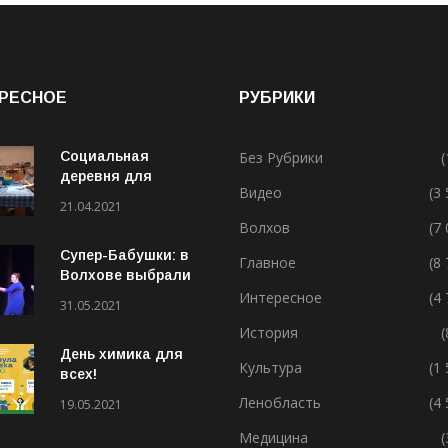
РЕСНОЕ
РУБРИКИ
Социальная
Без Рубрики
(
деревня для
Видео
(3
особенных людей
21.04.2021
Волхов
(7
Супер-Бабушки: в
Главное
(8
Волхове выбрали
лучшую бабушку
Интересное
(4
31.05.2021
(ВИДЕО)
История
(
День химика для
Культура
(1
всех!
Ленобласть
(4
19.05.2021
Медицина
(