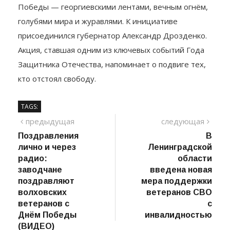
ветеранов, праздничными рисунками и символами
Победы — георгиевскими лентами, вечным огнём,
голубями мира и журавлями. К инициативе
присоединился губернатор Александр Дрозденко.
Акция, ставшая одним из ключевых событий Года
Защитника Отечества, напоминает о подвиге тех,
кто отстоял свободу.
TAGS:
Навигация
предыдущий
сле
предыдущая
следующая
пост
Поздравления
В
по
лично и через
Ленинградской
записям
радио:
области
заводчане
введена новая
поздравляют
мера поддержки
волховских
ветеранов СВО
ветеранов с
с
Днём Победы
инвалидностью