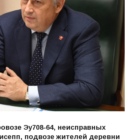
ровозе
Эу708-64
, неисправных
гисепп,
подвозе жителей деревни