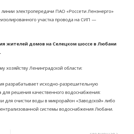
 линии электропередачи ПАО «Россети Ленэнерго»
еизолированного участка провода на СИП —
ия жителей домов на Селецком шоссе в Любани
.
у хозяйству Ленинградской области:
мя разрабатывает исходно-разрешительную
а для решения качественного водоснабжения:
и для очистки воды в микрорайон «Заводской» либо
централизованной системы водоснабжения Любани.
следу
следующая