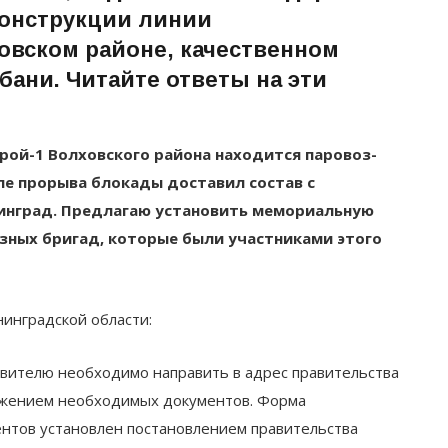
онструкции линии
овском район
е, качественном
ани. Читайте ответы на эти
ой-1 Волховского района находится паровоз-
ле прорыва блокады доставил состав с
инград. Предлагаю установить мемориальную
зных бригад, которые были участниками этого
нинградской области:
явителю необходимо направить в адрес правительства
ожением необходимых документов. Форма
ентов установлен постановлением правительства