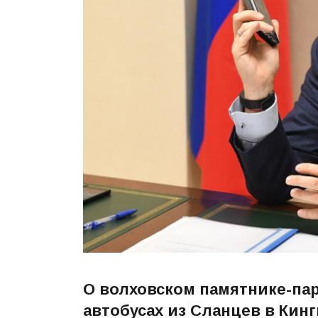
О волховском памятнике-па
автобусах из Сланцев в Кин