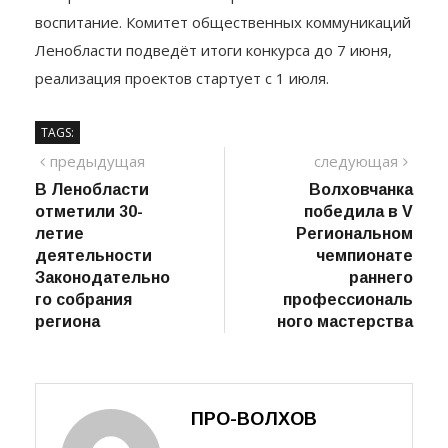
воспитание. Комитет общественных коммуникаций
Ленобласти подведёт итоги конкурса до 7 июня,
реализация проектов стартует с 1 июля.
TAGS:
Навигация
предыдущий
сле
предыдущая
следующая
пост
В Ленобласти
Волховчанка
по
отметили 30-
победила в V
записям
летие
Региональном
деятельности
чемпионате
Законодательно
раннего
го собрания
профессиональ
региона
ного мастерства
ПРО-ВОЛХОВ