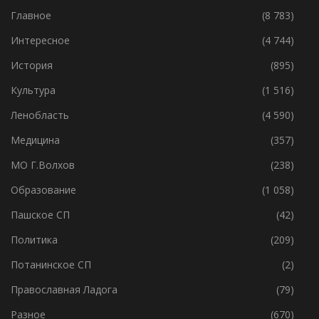
Главное
(8 783)
Интересное
(4 744)
История
(895)
Культура
(1 516)
Ленобласть
(4 590)
Медицина
(357)
МО Г.Волхов
(238)
Образование
(1 058)
Пашское СП
(42)
Политика
(209)
Потанинское СП
(2)
Православная Ладога
(79)
Разное
(670)