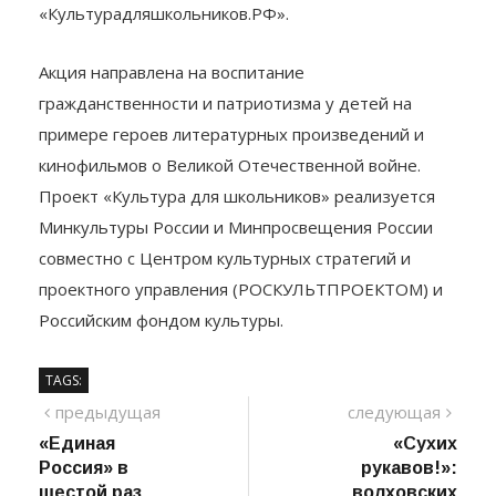
опубликованы на портале
«Культурадляшкольников.РФ».
Акция направлена на воспитание
гражданственности и патриотизма у детей на
примере героев литературных произведений и
кинофильмов о Великой Отечественной войне.
Проект «Культура для школьников» реализуется
Минкультуры России и Минпросвещения России
совместно с Центром культурных стратегий и
проектного управления (РОСКУЛЬТПРОЕКТОМ) и
Российским фондом культуры.
TAGS:
Навигация
предыдущий
сле
предыдущая
следующая
пост
«Единая
«Сухих