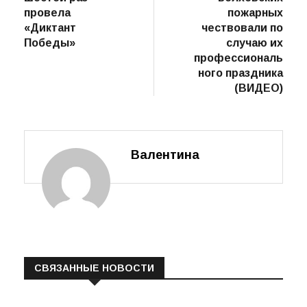
по
Россия» в
рукавов!»:
записям
шестой раз
волховских
провела
пожарных
«Диктант
чествовали по
Победы»
случаю их
профессиональ
ного праздника
(ВИДЕО)
Валентина
СВЯЗАННЫЕ НОВОСТИ