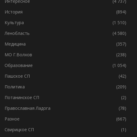
Главное
(8 763)
Интересное
(4 737)
История
(894)
Культура
(1 510)
Ленобласть
(4 580)
Медицина
(357)
МО Г.Волхов
(238)
Образование
(1 054)
Пашское СП
(42)
Политика
(209)
Потанинское СП
(2)
Православная Ладога
(78)
Разное
(667)