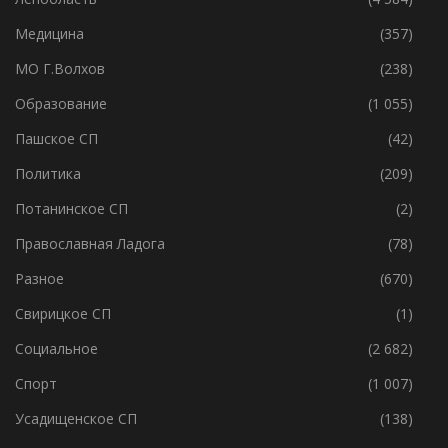
Культура
(1 512)
Ленобласть
(4 584)
Медицина
(357)
МО Г.Волхов
(238)
Образование
(1 055)
Пашское СП
(42)
Политика
(209)
Потанинское СП
(2)
Православная Ладога
(78)
Разное
(670)
Свирицкое СП
(1)
Социальное
(2 682)
Спорт
(1 007)