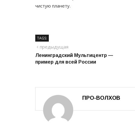
чистую планету.
TAGS:
Навигация
предыдущий
предыдущая
Ленинградский Мультицентр —
по
пример для всей России
записям
ПРО-ВОЛХОВ