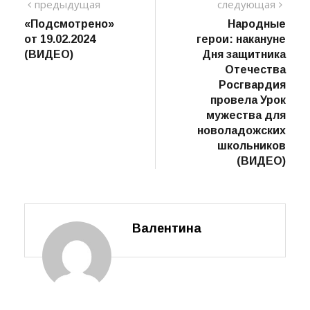
Навигация
предыдущий
сле
предыдущая
следующая
пост
«Подсмотрено»
Народные
по
от 19.02.2024
герои: накануне
записям
(ВИДЕО)
Дня защитника
Отечества
Росгвардия
провела Урок
мужества для
новоладожских
школьников
(ВИДЕО)
Валентина