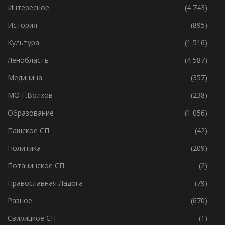
Интересное
(4 743)
История
(895)
Культура
(1 516)
Ленобласть
(4 587)
Медицина
(357)
МО Г.Волхов
(238)
Образование
(1 056)
Пашское СП
(42)
Политика
(209)
Потанинское СП
(2)
Православная Ладога
(79)
Разное
(670)
Свирицкое СП
(1)