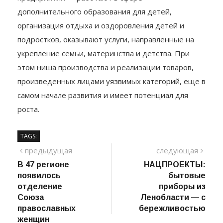
Самая значительная часть — 70% социальных
предприятий ― работают в сфере
дополнительного образования для детей,
организация отдыха и оздоровления детей и
подростков, оказывают услуги, направленные на
укрепление семьи, материнства и детства. При
этом ниша производства и реализации товаров,
произведенных лицами уязвимых категорий, еще в
самом начале развития и имеет потенциал для
роста.
TAGS:
Навигация
предыдущий
сле
предыдущая
следующая
пост
В 47 регионе
НАЦПРОЕКТЫ:
по
появилось
бытовые
записям
отделение
приборы из
Союза
Ленобласти — с