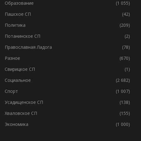
МО Г.Волхов
(238)
Образование
(1 055)
Пашское СП
(42)
Политика
(209)
Потанинское СП
(2)
Православная Ладога
(78)
Разное
(670)
Свирицкое СП
(1)
Социальное
(2 682)
Спорт
(1 007)
Усадищенское СП
(138)
Хваловское СП
(155)
Экономика
(1 000)