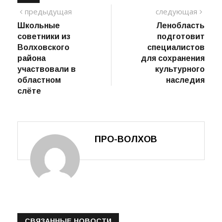
TAGS:
Навигация
предыдущий
сле
предыдущая
следующая
пост
Школьные
Ленобласть
по
советники из
подготовит
записям
Волховского
специалистов
района
для сохранения
участвовали в
культурного
областном
наследия
слёте
ПРО-ВОЛХОВ