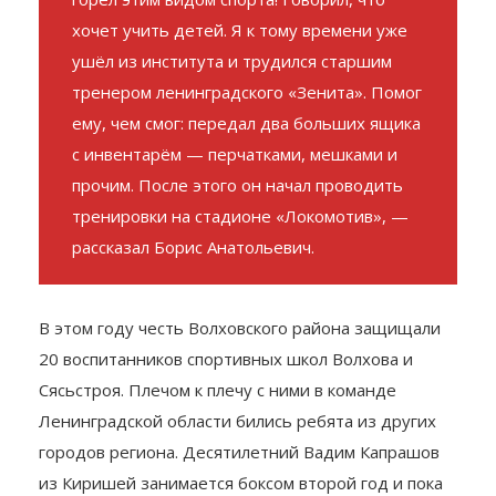
хочет учить детей. Я к тому времени уже
ушёл из института и трудился старшим
тренером ленинградского «Зенита». Помог
ему, чем смог: передал два больших ящика
с инвентарём — перчатками, мешками и
прочим. После этого он начал проводить
тренировки на стадионе «Локомотив», —
рассказал Борис Анатольевич.
В этом году честь Волховского района защищали
20 воспитанников спортивных школ Волхова и
Сясьстроя. Плечом к плечу с ними в команде
Ленинградской области бились ребята из других
городов региона. Десятилетний Вадим Капрашов
из Киришей занимается боксом второй год и пока