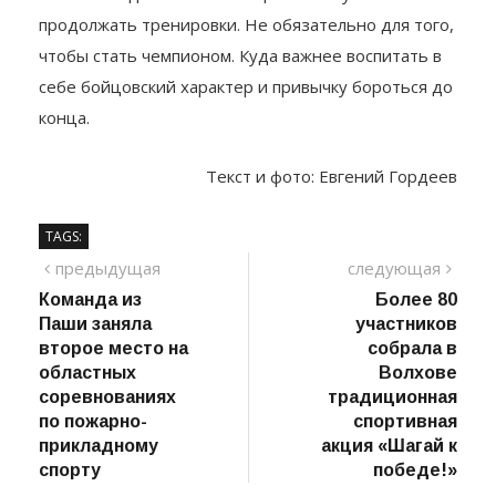
продолжать тренировки. Не обязательно для того,
чтобы стать чемпионом. Куда важнее воспитать в
себе бойцовский характер и привычку бороться до
конца.
Текст и фото: Евгений Гордеев
TAGS:
Навигация
предыдущий
сле
предыдущая
следующая
пост
Команда из
Более 80
по
Паши заняла
участников
записям
второе место на
собрала в
областных
Волхове
соревнованиях
традиционная
по пожарно-
спортивная
прикладному
акция «Шагай к
спорту
победе!»