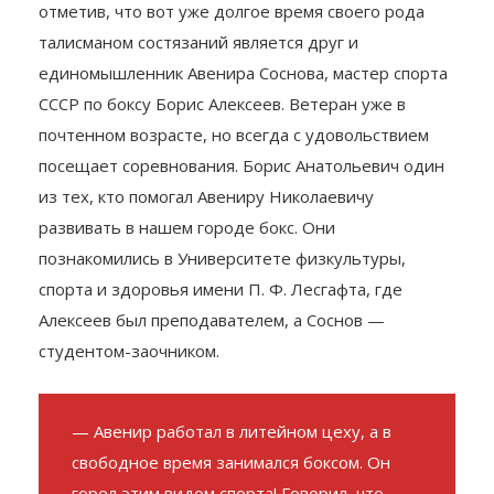
отметив, что вот уже долгое время своего рода
талисманом состязаний является друг и
единомышленник Авенира Соснова, мастер спорта
СССР по боксу Борис Алексеев. Ветеран уже в
почтенном возрасте, но всегда с удовольствием
посещает соревнования. Борис Анатольевич один
из тех, кто помогал Авениру Николаевичу
развивать в нашем городе бокс. Они
познакомились в Университете физкультуры,
спорта и здоровья имени П. Ф. Лесгафта, где
Алексеев был преподавателем, а Соснов —
студентом-заочником.
— Авенир работал в литейном цеху, а в
свободное время занимался боксом. Он
горел этим видом спорта! Говорил, что