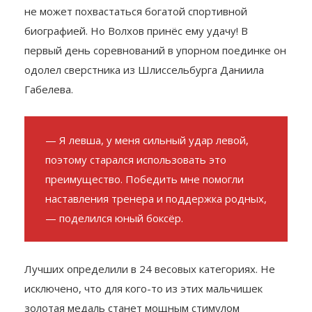
не может похвастаться богатой спортивной
биографией. Но Волхов принёс ему удачу! В
первый день соревнований в упорном поединке он
одолел сверстника из Шлиссельбурга Даниила
Габелева.
— Я левша, у меня сильный удар левой,
поэтому старался использовать это
преимущество. Победить мне помогли
наставления тренера и поддержка родных,
— поделился юный боксёр.
Лучших определили в 24 весовых категориях. Не
исключено, что для кого-то из этих мальчишек
золотая медаль станет мощным стимулом