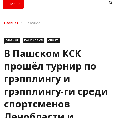
Меню
Главная
Главное
ГЛАВНОЕ
ПАШСКОЕ СП
СПОРТ
В Пашском КСК
прошёл турнир по
грэпплингу и
грэпплингу-ги среди
спортсменов