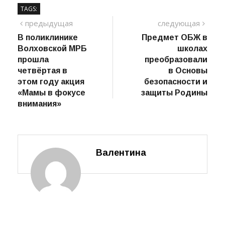
Фото: скрин из видео администрации Пашского СП
TAGS:
Навигация
предыдущий
сле
предыдущая
следующая
пост
В поликлинике
Предмет ОБЖ в
по
Волховской МРБ
школах
записям
прошла
преобразовали
четвёртая в
в Основы
этом году акция
безопасности и
«Мамы в фокусе
защиты Родины
внимания»
Валентина