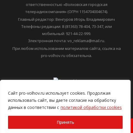
Регистрационный номер: ЭЛ № ФС 77-78299
Учредитель: Общество с ограниченной
ответственностью «Волховская городская
телерадиокомпания» (ОГРН 1154704004674).
Главный редактор: Венгуров Игорь Владимирович
Телефоны редакции: 8 (81363) 78-404, 73-347, или
мобильный: 921-44-22-999.
Электронная почта: vo_reklama@mail.ru.
При любом использовании материалов сайта, ссылка на
pro-volhov.ru обязательна.
Сайт pro-volhov.ru использует cookies. Продолжая
использовать сайт, вы даете согласие на обработку
данных в соответствии с
политикой обработки cookies
Принять