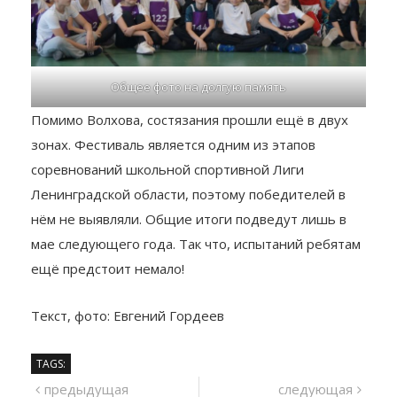
Общее фото на долгую память
Помимо Волхова, состязания прошли ещё в двух
зонах. Фестиваль является одним из этапов
соревнований школьной спортивной Лиги
Ленинградской области, поэтому победителей в
нём не выявляли. Общие итоги подведут лишь в
мае следующего года. Так что, испытаний ребятам
ещё предстоит немало!
Текст, фото: Евгений Гордеев
TAGS:
Навигация
предыдущий
сле
предыдущая
следующая