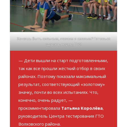
Хочешь быть сильным, ловким и смелым? Готовься
сдавать нормы ГТО!
— Дети вышли на старт подготовленными,
так как все прошли жёсткий отбор в своих
районах. Поэтому показали максимальный
результат, соответствующий «золотому»
значку, почти во всех испытаниях. Что,
конечно, очень радует, —
прокомментировала
Татьяна Королёва
,
руководитель Центра тестирования ГТО
Волховского района.