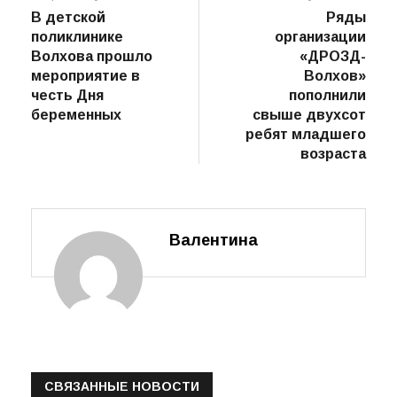
пост
В детской
Ряды
по
поликлинике
организации
записям
Волхова прошло
«ДРОЗД-
мероприятие в
Волхов»
честь Дня
пополнили
беременных
свыше двухсот
ребят младшего
возраста
Валентина
СВЯЗАННЫЕ НОВОСТИ