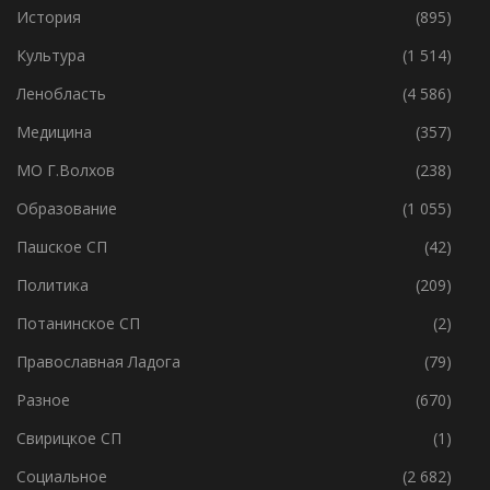
История
(895)
Культура
(1 514)
Ленобласть
(4 586)
Медицина
(357)
МО Г.Волхов
(238)
Образование
(1 055)
Пашское СП
(42)
Политика
(209)
Потанинское СП
(2)
Православная Ладога
(79)
Разное
(670)
Свирицкое СП
(1)
Социальное
(2 682)