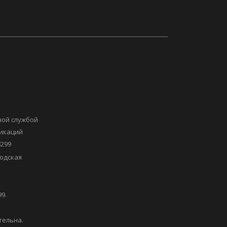
ной службой
никаций
8299
одская
9.
тельна.