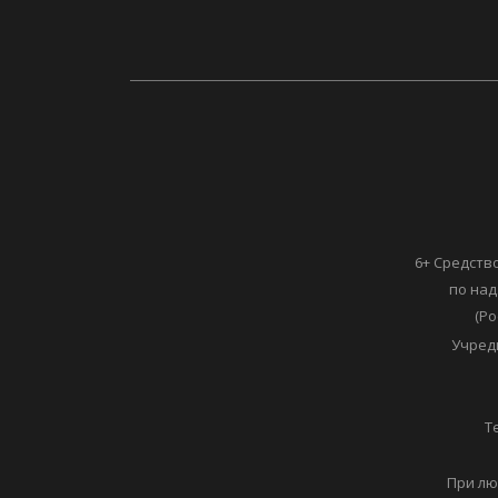
6+ Средств
по над
(Ро
Учред
Т
При лю