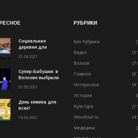
РЕСНОЕ
РУБРИКИ
Социальная
Без Рубрики
(
деревня для
Видео
(3
особенных людей
21.04.2021
Волхов
(7
Супер-Бабушки: в
Главное
(8
Волхове выбрали
лучшую бабушку
Интересное
(4
31.05.2021
(ВИДЕО)
История
(
День химика для
Культура
(1
всех!
Ленобласть
(4
19.05.2021
Медицина
(