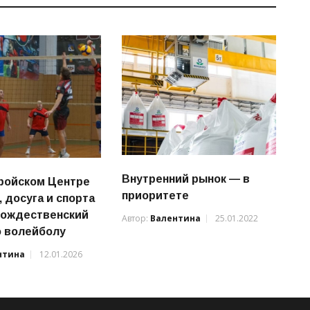
Внутренний рынок — в
ройском Центре
приоритете
 досуга и спорта
Рождественский
Автор:
Валентина
25.01.2022
о волейболу
нтина
12.01.2026