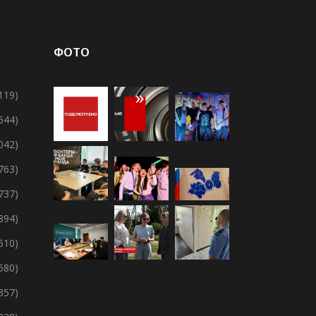
ФОТО
119)
 544)
 042)
 763)
 737)
894)
 510)
 580)
357)