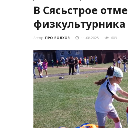
В Сясьстрое отм
физкультурника
Автор:
ПРО-ВОЛХОВ
11.08.2025
609