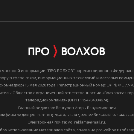
о массовой информации "ПРО ВОЛХОВ" зарегистрировано Федераль
зору в сфере связи, информационных технологий и массовых комму
скомнадзор) 15 мая 2020 года. Регистрационный номер: ЭЛ № ФС 77-7
итель: Общество с ограниченной ответственностью «Волховская гор
телерадиокомпания» (ОГРН 1154704004674).
Главный редактор: Венгуров Игорь Владимирович
елефоны редакции: 8 (81363) 78-404, 73-347, или мобильный: 921-44-22-99
Электронная почта: vo_reklama@mail.ru.
бом использовании материалов сайта, ссылка на pro-volhov.ru обяза