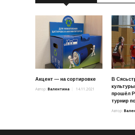
Акцент — на сортировке
В Сясьст
культуры,
Автор:
Валентина
14.11.2021
прошёл 
турнир п
Автор:
Вале