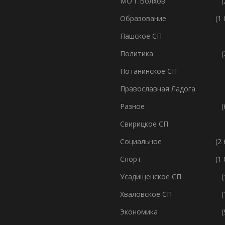
МО Г.Волхов
(
Образование
(1
Пашское СП
Политика
(
Потанинское СП
Православная Ладога
Разное
(
Свирицкое СП
Социальное
(2
Спорт
(1
Усадищенское СП
(
Хваловское СП
(
Экономика
(