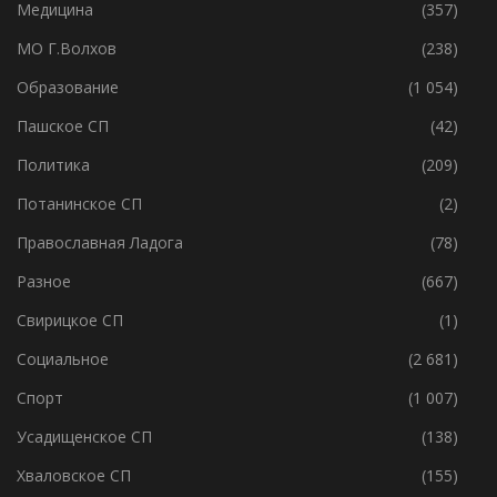
Ленобласть
(4 580)
Медицина
(357)
МО Г.Волхов
(238)
Образование
(1 054)
Пашское СП
(42)
Политика
(209)
Потанинское СП
(2)
Православная Ладога
(78)
Разное
(667)
Свирицкое СП
(1)
Социальное
(2 681)
Спорт
(1 007)
Усадищенское СП
(138)