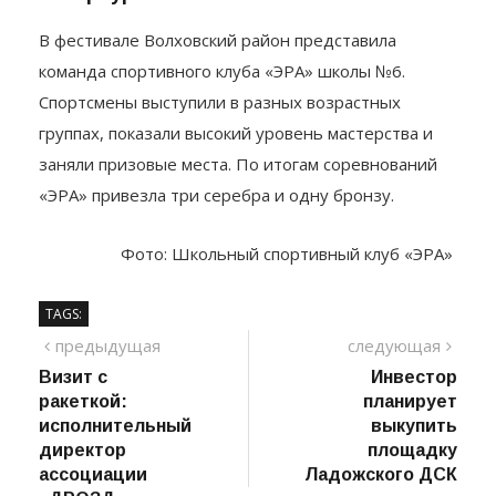
соревнованиях по чир спорту в Санкт-
Петербурге.
В фестивале Волховский район представила
команда спортивного клуба «ЭРА» школы №6.
Спортсмены выступили в разных возрастных
группах, показали высокий уровень мастерства и
заняли призовые места. По итогам соревнований
«ЭРА» привезла три серебра и одну бронзу.
Фото: Школьный спортивный клуб «ЭРА»
TAGS:
Навигация
предыдущий
сле
предыдущая
следующая
пост
Визит с
Инвестор
по
ракеткой:
планирует
записям
исполнительный
выкупить