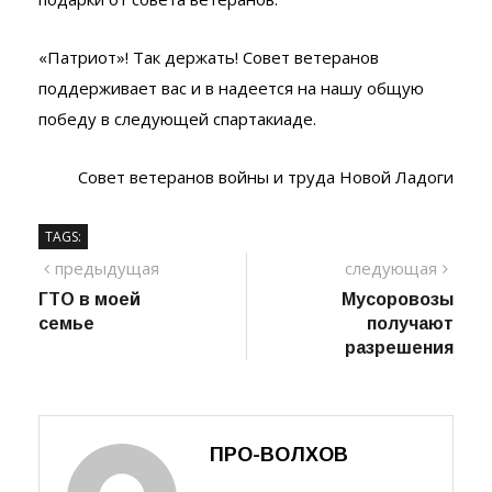
«Патриот»! Так держать! Совет ветеранов
поддерживает вас и в надеется на нашу общую
победу в следующей спартакиаде.
Совет ветеранов войны и труда Новой Ладоги
TAGS:
Навигация
предыдущий
сле
предыдущая
следующая
пост
ГТО в моей
Мусоровозы
по
семье
получают
записям
разрешения
ПРО-ВОЛХОВ