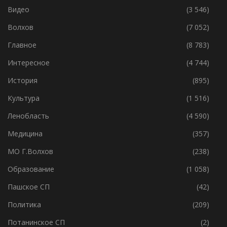
Видео
(3 546)
Волхов
(7 052)
Главное
(8 783)
Интересное
(4 744)
История
(895)
Культура
(1 516)
Ленобласть
(4 590)
Медицина
(357)
МО Г.Волхов
(238)
Образование
(1 058)
Пашское СП
(42)
Политика
(209)
Потанинское СП
(2)