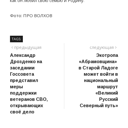
как он любил свою семью и Родину.
Фото: ПРО ВОЛХОВ
TAGS:
Навигация
предыдущий
сле
предыдущая
следующая
пост
Александр
Экотропа
по
Дрозденко на
«Абрамовщина»
записям
заседании
в Старой Ладоге
Госсовета
может войти в
представил
национальный
меры
маршрут
поддержки
«Великий
ветеранов СВО,
Русский
открывающих
Северный путь»
своё дело