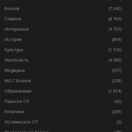
Без Рубрики
(119)
Видео
(3 544)
Волхов
(7 042)
Главное
(8 763)
Интересное
(4 737)
История
(894)
Культура
(1 510)
Ленобласть
(4 580)
Медицина
(357)
МО Г.Волхов
(238)
Образование
(1 054)
Пашское СП
(42)
Политика
(209)