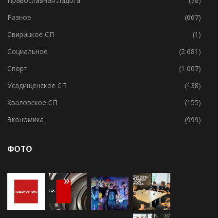
Потанинское СП
(2)
Православная Ладога
(78)
Разное
(667)
Свирицкое СП
(1)
Социальное
(2 681)
Спорт
(1 007)
Усадищенское СП
(138)
Хваловское СП
(155)
Экономика
(999)
ФОТО