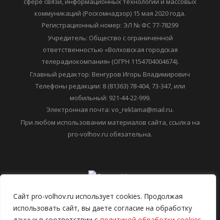
зарегистрировано Федеральной службой по надзору в
сфере связи, информационных технологий и массовых
коммуникаций (Роскомнадзор) 15 мая 2020 года.
Регистрационный номер: ЭЛ № ФС 77-78299
Учредитель: Общество с ограниченной
ответственностью «Волховская городская
телерадиокомпания» (ОГРН 1154704004674).
Главный редактор: Венгуров Игорь Владимирович
Телефоны редакции: 8 (81363) 78-404, 73-347, или
мобильный: 921-44-22-999.
Электронная почта: vo_reklama@mail.ru.
При любом использовании материалов сайта, ссылка на
pro-volhov.ru обязательна.
Сайт pro-volhov.ru использует cookies. Продолжая
использовать сайт, вы даете согласие на обработку
данных в соответствии с
политикой обработки cookies