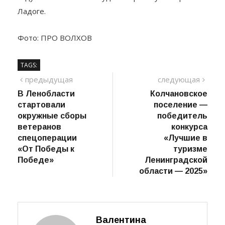
направили почти миллиард рублей, в следующем
году особое внимание уделят проекту в Старой
Ладоге.
Фото: ПРО ВОЛХОВ
TAGS:
Навигация
предыдущий
сле
предыдущая
следующая
пост
В Ленобласти
Колчановское
по
стартовали
поселение —
записям
окружные сборы
победитель
ветеранов
конкурса
спецоперации
«Лучшие в
«От Победы к
туризме
Победе»
Ленинградской
области — 2025»