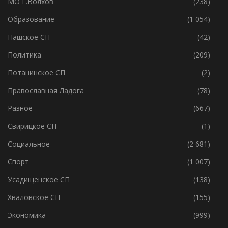
Медицина
(357)
МО Г.Волхов
(238)
Образование
(1 054)
Пашское СП
(42)
Политика
(209)
Потанинское СП
(2)
Православная Ладога
(78)
Разное
(667)
Свирицкое СП
(1)
Социальное
(2 681)
Спорт
(1 007)
Усадищенское СП
(138)
Хваловское СП
(155)