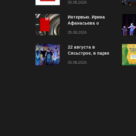
05.08.2026
Интервью. Ирина
Афанасьева о
социальном
05.08.2026
контракте (ВИДЕО)
22 августа в
Сясьстрое, в парке
«Сосновый бор»
05.08.2026
состоится
юбилейный 10-й
рок-фестиваль
«Сосновый Фреш»