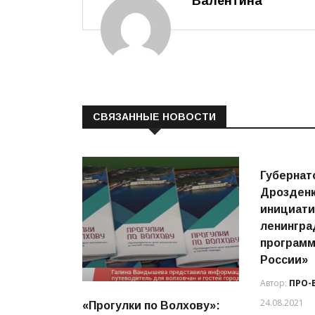
Валентина
СВЯЗАННЫЕ НОВОСТИ
Губернат
Дрозденк
инициати
ленингра
программ
России»
Автор:
ПРО-
24.08.2021
«Прогулки по Волхову»: