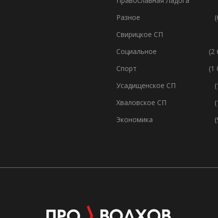
Православная Ладога
Разное
(
Свирицкое СП
Социальное
(2
Спорт
(1
Усадищенское СП
(
Хваловское СП
(
Экономика
(