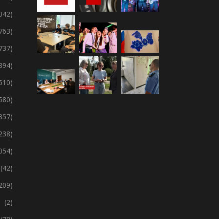
 042)
 763)
 737)
894)
 510)
 580)
357)
238)
 054)
(42)
209)
(2)