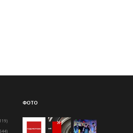
ФОТО
119)
 544)