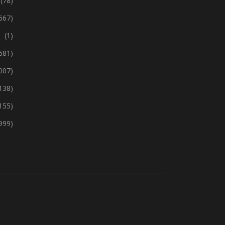
(78)
667)
(1)
 681)
 007)
138)
155)
999)