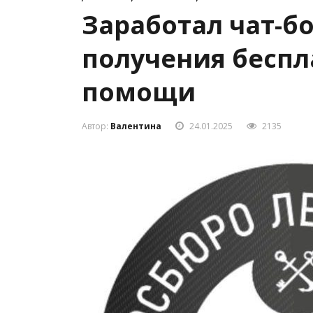
Заработал чат-б
получения бесп
помощи
Автор:
Валентина
24.01.2025
2135