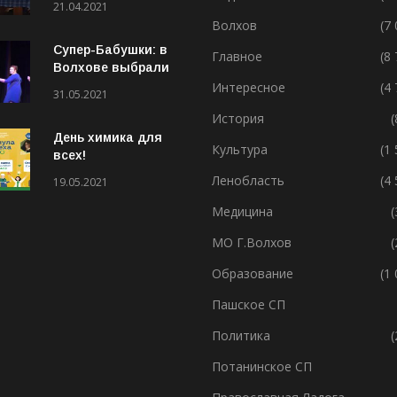
21.04.2021
Волхов
(7
Супер-Бабушки: в
Главное
(8
Волхове выбрали
лучшую бабушку
Интересное
(4
31.05.2021
(ВИДЕО)
История
(
День химика для
Культура
(1
всех!
Ленобласть
(4
19.05.2021
Медицина
(
МО Г.Волхов
(
Образование
(1
Пашское СП
Политика
(
Потанинское СП