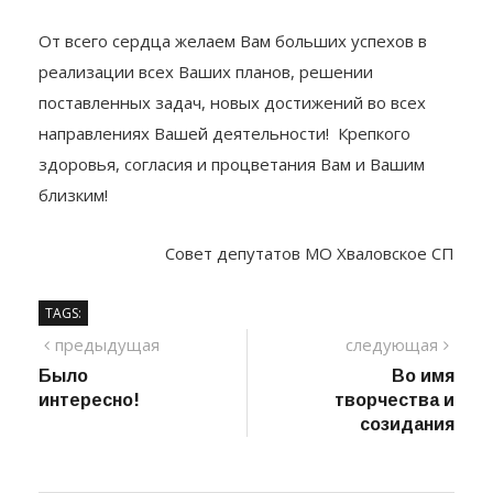
ответственной работе.
От всего сердца желаем Вам больших успехов в
реализации всех Ваших планов, решении
поставленных задач, новых достижений во всех
направлениях Вашей деятельности! Крепкого
здоровья, согласия и процветания Вам и Вашим
близким!
Совет депутатов МО Хваловское СП
TAGS:
Навигация
предыдущий
сле
предыдущая
следующая
пост
Было
Во имя
по
интересно!
творчества и
записям
созидания